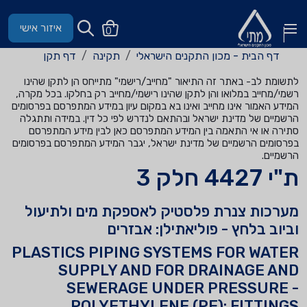
איזור אישי
0
דף הבית - מכון התקנים הישראלי
תקינה
דף תקן
לתשומת לב- באתר זה התיאור "מחייב/רישמי" מתייחס הן לתקן שהינו
רשמי/מחייב במלואו והן לתקן שהינו רישמי/מחייב רק בחלקו. בכל מקרה,
המידע האמור אינו מחייב ואינו בא במקום עיון במידע המתפרסם בפרסומים
הרשמיים של מדינת ישראל ובהתאם לנדרש לפי כל דין. במידה ותתגלה
סתירה או אי התאמה בין המידע המתפרסם כאן לבין מידע המתפרסם
בפרסומים הרשמיים של מדינת ישראל, יגבר המידע המתפרסם בפרסומים
הרשמיים.
ת"י 4427 חלק 3
מערכות צנרת פלסטיק לאספקת מים ולתיעול
וביוב בלחץ - פוליאתילן: אבזרים
PLASTICS PIPING SYSTEMS FOR WATER
SUPPLY AND FOR DRAINAGE AND
SEWERAGE UNDER PRESSURE -
POLYETHYLENE (PE): FITTINGS