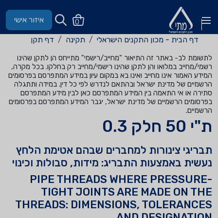
איזור אישי
0
דף הבית - מכון התקנים הישראלי
תקינה
דף תקן
לתשומת לב- באתר זה התיאור "מחייב/רישמי" מתייחס הן לתקן שהינו
רשמי/מחייב במלואו והן לתקן שהינו רישמי/מחייב רק בחלקו. בכל מקרה,
המידע האמור אינו מחייב ואינו בא במקום עיון במידע המתפרסם בפרסומים
הרשמיים של מדינת ישראל ובהתאם לנדרש לפי כל דין. במידה ותתגלה
סתירה או אי התאמה בין המידע המתפרסם כאן לבין מידע המתפרסם
בפרסומים הרשמיים של מדינת ישראל, יגבר המידע המתפרסם בפרסומים
הרשמיים.
ת"י 50 חלק 0.3
תבריגי צינורות למחברים שבהם אטימת הלחץ
נעשית באמצעות התבריג: מידות, סבולות וכינוי
PIPE THREADS WHERE PRESSURE-
TIGHT JOINTS ARE MADE ON THE
THREADS: DIMENSIONS, TOLERANCES
AND DESIGNATION