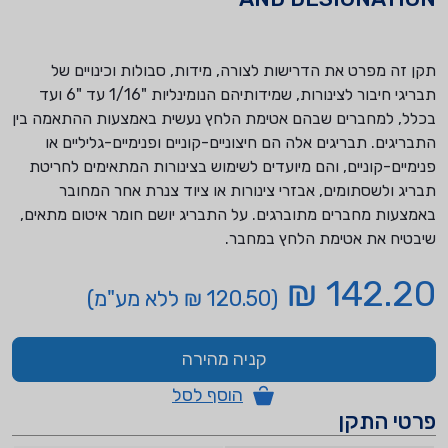
תקן זה מפרט את הדרישות לצורה, מידות, סבולות וכינויים של
תבריגי חיבור לצינורות, שמידותיהם הנומינליות "1/16 עד "6 ועד
בכלל, למחברים שבהם אטימת הלחץ נעשית באמצעות ההתאמה בין
התבריגים. תבריגים אלה הם חיצוניים-קוניים ופנימיים-גליליים או
פנימיים-קוניים, והם מיועדים לשימוש בצינורות המתאימים לחריטת
תבריג ולשסתומים, אבזרי צינורות או ציוד צנרת אחר המחובר
באמצעות מחברים מתוברגים. על התבריג יושם חומר איטום מתאים,
שיבטיח את אטימת הלחץ במחבר.
142.20 ₪
(120.50 ₪ ללא מע"מ)
קניה מהירה
הוסף לסל
פרטי התקן