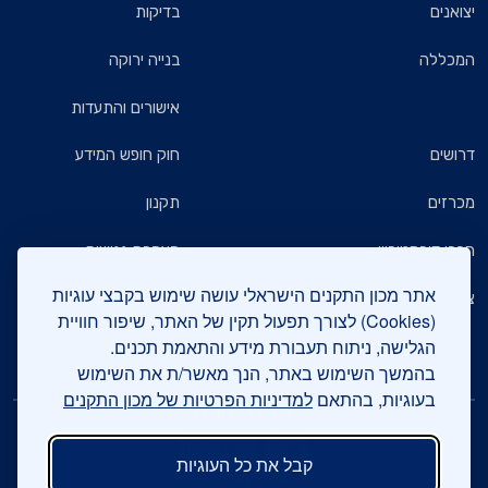
יצואנים
בדיקות
המכללה
בנייה ירוקה
אישורים והתעדות
דרושים
חוק חופש המידע
מכרזים
תקנון
חברי דירקטוריון
הצהרת נגישות
אתר מכון התקנים הישראלי עושה שימוש בקבצי עוגיות
צרו קשר
מדיניות הגנת הפרטיות
(Cookies) לצורך תפעול תקין של האתר, שיפור חוויית
הגלישה, ניתוח תעבורת מידע והתאמת תכנים.
שאלות ותשובות כלליות
בהמשך השימוש באתר, הנך מאשר/ת את השימוש
בעוגיות, בהתאם
למדיניות הפרטיות של מכון התקנים
עיקבו אחרינו
קבל את כל העוגיות
צרו קשר