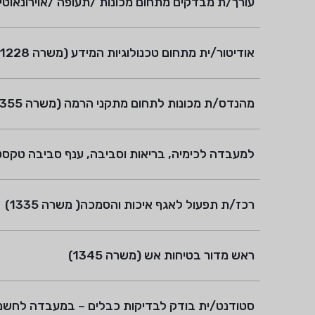
עורך/ת מבדקים מתחום מכונות /תעופה /אוירונאוטיקה (
אודיטור/ית מתחום טכנולוגיות המידע (משרה 1228)
מהנדס/ת מכונות לתחום מתקני הרמה (משרה 1355)
למעבדה לכימיה, בריאות וסביבה, ענף סביבה טקסטיל 
רכז/ת תפעול לאגף איכות והסמכה( משרה 1335)
ראש מדור בטיחות אש (משרה 1345)
סטודנט/ית בודק לבדיקות כבלים – במעבדה לחשמל, א