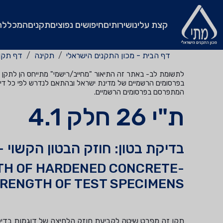
קצת עלינו
שירותים
חיפושים נפוצים
תקנים
המכללה
דף הבית - מכון התקנים הישראלי
תקינה
דף תקן
לתשומת לב- באתר זה התיאור "מחייב/רישמי" מתייחס הן לתקן שהי
בפרסומים הרשמיים של מדינת ישראל ובהתאם לנדרש לפי כל דין
המתפרסם בפרסומים הרשמיים.
ת"י 26 חלק 4.1
בדיקת בטון: חוזק הבטון הקשוי 
TH OF HARDENED CONCRETE-
RENGTH OF TEST SPECIMENS
תקן זה מפרט שיטה לקביעת חוזק הלחיצה של דוגמות בדיק