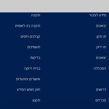
מידע לציבור
תקינה
יבואנים
תקינה בין-לאומית
תו תקן
קבלנים ויזמים
תו ירוק
תעשיינים
יצואנים
בדיקות
המכללה
בנייה ירוקה
אישורים והתעדות
דרושים
חוק חופש המידע
מכרזים
תקנון