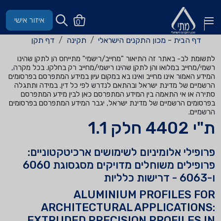
איזור אישי
0
דף הבית - מכון התקנים הישראלי
תקינה
דף תקן
לתשומת לב- באתר זה התיאור "מחייב/רישמי" מתייחס הן לתקן שהינו
רשמי/מחייב במלואו והן לתקן שהינו רישמי/מחייב רק בחלקו. בכל מקרה,
המידע האמור אינו מחייב ואינו בא במקום עיון במידע המתפרסם בפרסומים
הרשמיים של מדינת ישראל ובהתאם לנדרש לפי כל דין. במידה ותתגלה
סתירה או אי התאמה בין המידע המתפרסם כאן לבין מידע המתפרסם
בפרסומים הרשמיים של מדינת ישראל, יגבר המידע המתפרסם בפרסומים
הרשמיים.
ת"י 4402 חלק 1.1
פרופילי אלומיניום לשימושים ארכיטקטוניים:
פרופילים משוחלים מדויקים מסגסוגת 6060
ו-6063 - דרישות כלליות
ALUMINIUM PROFILES FOR
ARCHITECTURAL APPLICATIONS:
EXTRUDED PRECISION PROFILES IN