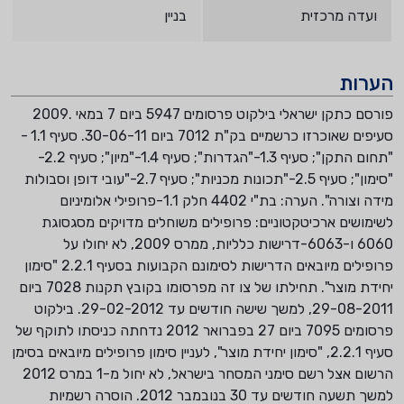
ועדה מרכזית
בניין
הערות
פורסם כתקן ישראלי בילקוט פרסומים 5947 ביום 7 במאי .2009
סעיפים שאוכרזו כרשמיים בק"ת 7012 ביום 30-06-11. סעיף 1.1 -
"תחום התקן"; סעיף 1.3-"הגדרות"; סעיף 1.4-"מיון"; סעיף 2.2-
"סימון"; סעיף 2.5-"תכונות מכניות"; סעיף 2.7-"עובי דופן וסבולות
מידה וצורה". הערה: בת"י 4402 חלק 1.1-פרופילי אלומיניום
לשימושים ארכיטקטוניים: פרופילים משוחלים מדויקים מסגסוגת
6060 ו-6063-דרישות כלליות, ממרס 2009, לא יחולו על
פרופילים מיובאים הדרישות לסימונם הקבועות בסעיף 2.2.1 "סימון
יחידת מוצר". תחילתו של צו זה מפרסומו בקובץ תקנות 7028 ביום
29-08-2011, למשך שישה חודשים עד 29-02-2012. בילקוט
פרסומים 7095 ביום 27 בפברואר 2012 נדחתה כניסתו לתוקף של
סעיף 2.2.1, "סימון יחידת מוצר", לעניין סימון פרופילים מיובאים בסימן
הרשום אצל רשם סימני המסחר בישראל, לא יחול מ-1 במרס 2012
למשך תשעה חודשים עד 30 בנובמבר 2012. הוסרה רשמיות