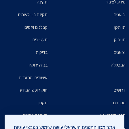
מידע לציבור
תקינה
יבואנים
תקינה בין-לאומית
תו תקן
קבלנים ויזמים
תו ירוק
תעשיינים
יצואנים
בדיקות
המכללה
בנייה ירוקה
אישורים והתעדות
דרושים
חוק חופש המידע
מכרזים
תקנון
חברי דירקטוריון
הצהרת נגישות
אתר מכון התקנים הישראלי עושה שימוש בקבצי עוגיות
צרו קשר
מדיניות הגנת הפרטיות