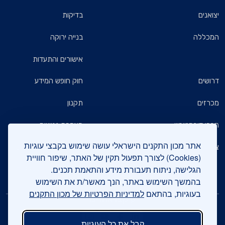
יצואנים
בדיקות
המכללה
בנייה ירוקה
אישורים והתעדות
דרושים
חוק חופש המידע
מכרזים
תקנון
חברי דירקטוריון
הצהרת נגישות
אתר מכון התקנים הישראלי עושה שימוש בקבצי עוגיות
צרו קשר
מדיניות הגנת הפרטיות
(Cookies) לצורך תפעול תקין של האתר, שיפור חוויית
הגלישה, ניתוח תעבורת מידע והתאמת תכנים.
שאלות ותשובות כלליות
בהמשך השימוש באתר, הנך מאשר/ת את השימוש
בעוגיות, בהתאם
למדיניות הפרטיות של מכון התקנים
עיקבו אחרינו
קבל את כל העוגיות