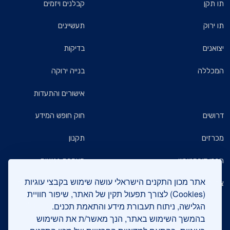
תו תקן
קבלנים ויזמים
תו ירוק
תעשיינים
יצואנים
בדיקות
המכללה
בנייה ירוקה
אישורים והתעדות
דרושים
חוק חופש המידע
מכרזים
תקנון
חברי דירקטוריון
הצהרת נגישות
אתר מכון התקנים הישראלי עושה שימוש בקבצי עוגיות
צרו קשר
מדיניות הגנת הפרטיות
(Cookies) לצורך תפעול תקין של האתר, שיפור חוויית
הגלישה, ניתוח תעבורת מידע והתאמת תכנים.
שאלות ותשובות כלליות
בהמשך השימוש באתר, הנך מאשר/ת את השימוש