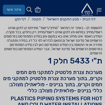
איזור אישי
0
דף הבית - מכון התקנים הישראלי
תקינה
דף תקן
לתשומת לב- באתר זה התיאור "מחייב/רישמי" מתייחס הן לתקן שהינו
רשמי/מחייב במלואו והן לתקן שהינו רישמי/מחייב רק בחלקו. בכל מקרה,
המידע האמור אינו מחייב ואינו בא במקום עיון במידע המתפרסם בפרסומים
הרשמיים של מדינת ישראל ובהתאם לנדרש לפי כל דין. במידה ותתגלה
סתירה או אי התאמה בין המידע המתפרסם כאן לבין מידע המתפרסם
בפרסומים הרשמיים של מדינת ישראל, יגבר המידע המתפרסם בפרסומים
הרשמיים.
ת"י 5433 חלק 1
מערכות צנרת פלסטיק למתקני מים חמים
וקרים, בתוך מערכת צנרת פלסטיק למתקני מים
חמים וקרים, בתוך בניינים - פוליאתילן מצולב:
כללי בניינים -פולאיתילן מצולב: כללי
PLASTICS PIPING SYSTEMS FOR HOT
AND COLD WATER INSTALLATIONS