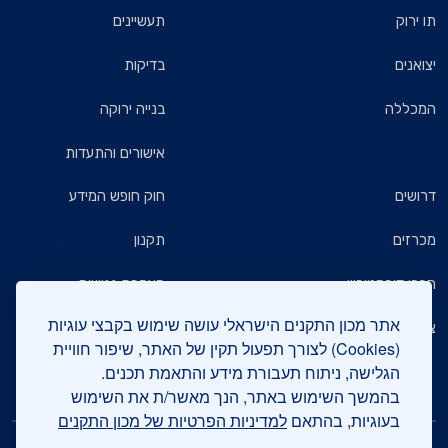
תו ירוק
תעשיינים
יצואנים
בדיקות
המכללה
בנייה ירוקה
אישורים והתעדות
דרושים
חוק חופש המידע
מכרזים
תקנון
חברי דירקטוריון
הצהרת נגישות
אתר מכון התקנים הישראלי עושה שימוש בקבצי עוגיות
צרו קשר
מדיניות הגנת הפרטיות
(Cookies) לצורך תפעול תקין של האתר, שיפור חוויית
הגלישה, ניתוח תעבורת מידע והתאמת תכנים.
שאלות ותשובות כלליות
בהמשך השימוש באתר, הנך מאשר/ת את השימוש
בעוגיות, בהתאם
למדיניות הפרטיות של מכון התקנים
עיקבו אחרינו