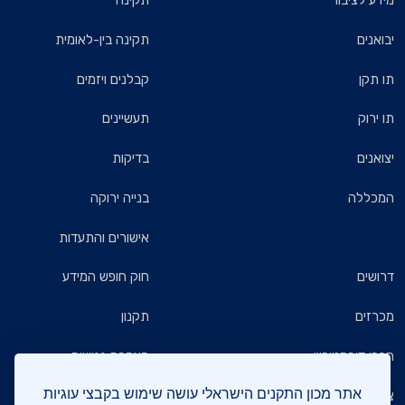
מידע לציבור
תקינה
יבואנים
תקינה בין-לאומית
תו תקן
קבלנים ויזמים
תו ירוק
תעשיינים
יצואנים
בדיקות
המכללה
בנייה ירוקה
אישורים והתעדות
דרושים
חוק חופש המידע
מכרזים
תקנון
חברי דירקטוריון
הצהרת נגישות
אתר מכון התקנים הישראלי עושה שימוש בקבצי עוגיות
צרו קשר
מדיניות הגנת הפרטיות