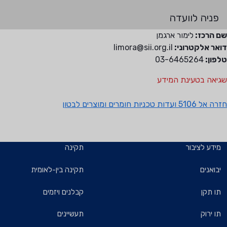
פניה לוועדה
שם הרכז:
לימור ארגמן
דואר אלקטרוני:
limora@sii.org.il
טלפון:
03-6465264
שגיאה בטעינת המידע
חזרה אל 5106 ועדות טכניות חומרים ומוצרים לבטון
מידע לציבור
תקינה
יבואנים
תקינה בין-לאומית
תו תקן
קבלנים ויזמים
תו ירוק
תעשיינים