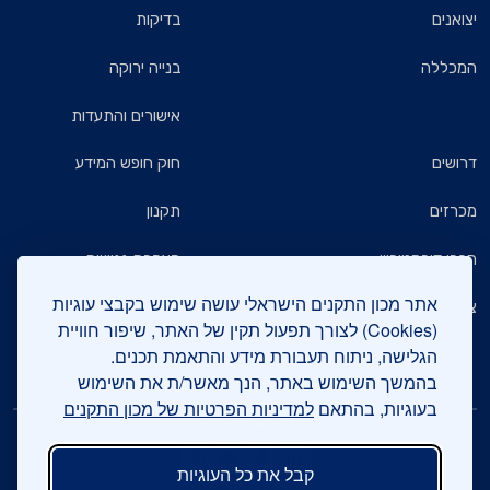
יצואנים
בדיקות
המכללה
בנייה ירוקה
אישורים והתעדות
דרושים
חוק חופש המידע
מכרזים
תקנון
חברי דירקטוריון
הצהרת נגישות
אתר מכון התקנים הישראלי עושה שימוש בקבצי עוגיות
צרו קשר
מדיניות הגנת הפרטיות
(Cookies) לצורך תפעול תקין של האתר, שיפור חוויית
הגלישה, ניתוח תעבורת מידע והתאמת תכנים.
שאלות ותשובות כלליות
בהמשך השימוש באתר, הנך מאשר/ת את השימוש
בעוגיות, בהתאם
למדיניות הפרטיות של מכון התקנים
עיקבו אחרינו
קבל את כל העוגיות
צרו קשר