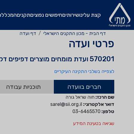
קצת עלינו
שירותים
חיפושים נפוצים
תקנים
המכללה
דף הבית - מכון התקנים הישראלי
דף ועדה
פרטי ועדה
570201 ועדת מומחים מוצרים דפיפים דקורטיביים
לצפייה בשלבי התקינה העיקריים
חברים בוועדה
תוכניות עבודה
שם הרכז:
חוה שראל גורה
דואר אלקטרוני:
sarel@sii.org.il
טלפון:
03-6465570
שגיאה בטעינת המידע