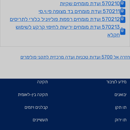
570210 ועדת מומחים שקיות
570211 ועדת מומחים בד מצופה פי.וי.סי
570212 ועדת מומחים רפפות פוליויניל כלורי לתריסים
570213 ועדת מומחים יריעות לחיפוי קרקע לשימוש
חקלא
זרה אל 5700 ועדות טכניות ועדה מרכזית לתקני פולימרים
מידע לציבור
תקינה
יבואנים
תקינה בין-לאומית
תו תקן
קבלנים ויזמים
תו ירוק
תעשיינים