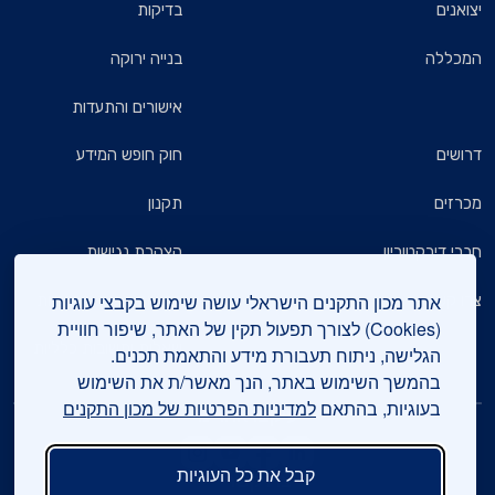
יצואנים
בדיקות
המכללה
בנייה ירוקה
אישורים והתעדות
דרושים
חוק חופש המידע
מכרזים
תקנון
חברי דירקטוריון
הצהרת נגישות
אתר מכון התקנים הישראלי עושה שימוש בקבצי עוגיות
צרו קשר
מדיניות הגנת הפרטיות
(Cookies) לצורך תפעול תקין של האתר, שיפור חוויית
שאלות ותשובות כלליות
הגלישה, ניתוח תעבורת מידע והתאמת תכנים.
בהמשך השימוש באתר, הנך מאשר/ת את השימוש
בעוגיות, בהתאם
למדיניות הפרטיות של מכון התקנים
עיקבו אחרינו
קבל את כל העוגיות
צרו קשר