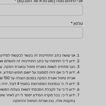
אני החתום מטה (שם מלא של המבקש)
*
טלפון
*
אני עושה כתב התחייבות זה בקשר לבקשתי למידע לפי חוק חופש המיד
ידוע לי כי חתימתי על כתב התחייבות זה ותשלום 
הנני מתחייב לשאת באגרת טיפול ובאגרת הפקה, עד לסכ
ידוע לי כי אם יהיה לממונה על יישום חופש המידע,
אגרת טיפול ואגרת הפקה בסכום העולה על 150 ₪, הוא יודיעני בדבר הסכומים המשוערים של האגרות הנ"ל.
ידוע לי, כי בנסיבות המפורטות בסעיף 4 לעיל, יהיה הממונה רשאי לדרוש ממני להפקיד את הסכום המשוער או חלק ממנו, או להמציא ערובות להבטחת התשלום במלואו.
ידוע לי כי עד לקבלת הסכמתי לשאת בעלות המשוע
ידוע לי כי, בכל מקרה המידע יימסר לי רק לאחר ש
בתקנות אלה, בגין אגרות הטיפול וההפקה.