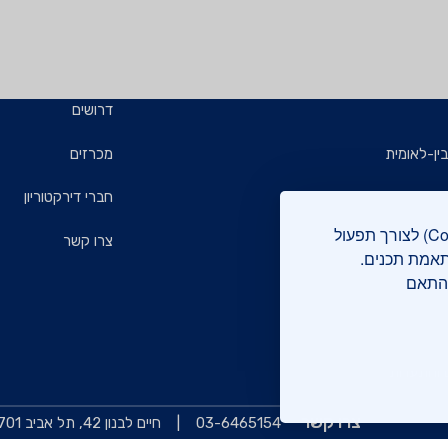
דרושים
ין-לאומית
מכרזים
ויזמים
חברי דירקטוריון
אתר מכון התקנים הישראלי עושה שימוש בקבצי עוגיות (Cookies) לצורך תפעול
ם
צרו קשר
תאמת תכנים.
בהתאם
רוקה
 והתעדות
צרו קשר
03-6465154
חיים לבנון 42, תל אביב 6997701