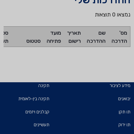
נמצאו 0 תוצאות
מס'
שם
תאריך
מועד
סטטו
הדרכה
ההדרכה
רישום
פתיחה
סטטוס
תשל
מידע לציבור
תקינה
יבואנים
תקינה בין-לאומית
תו תקן
קבלנים ויזמים
תו ירוק
תעשיינים