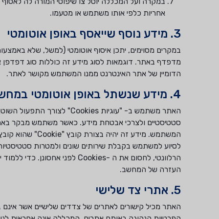
במקרה ועל המכללה יוטל צו שיפוטי המורה לה לאסוף 
אחריות כלפי אותו משתמש או מטעמו.
3. מידע נוסף שייאסף באופן אוטומטי
במקרים מסוימים, יתכן איסוף אוטומטי (למשל, שלא באמצעות
מדפדף באתר. דוגמאות לסוג מידע זה כוללות סוג דפדפן
הדומיין של אתר האינטרנט ממנו המשתמש מקושר לאתר.
4. מידע שנשתל באופן אוטומטי במחשב של משתמש-Cookies
האתר משתמש ב- "עוגיות kies
סטטיסטיים ולצרכי אבטחת מידע. כאשר משתמש מבקר באתר,
המשתמש. מידע זה
הרלוונטי, לחסום את ה -Cookies 
העזרה של המחשב.
5. אתרי צד שלישי
האתר מכיל קישורים לאתרים של צדדים שלישיים אשר אינם 
הפרטיות הנהוגה באותם אתרים. המכללה אינה אחראית לנוהל