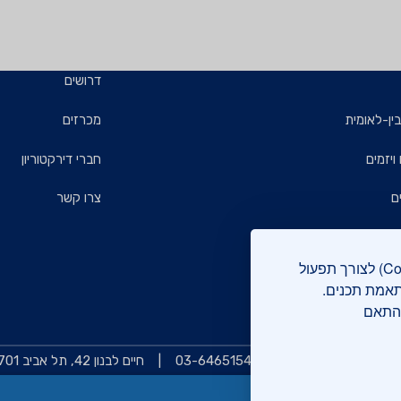
דרושים
ין-לאומית
מכרזים
ויזמים
חברי דירקטוריון
ם
צרו קשר
אתר מכון התקנים הישראלי עושה שימוש בקבצי עוגיות (Cookies) לצורך תפעול
רוקה
תאמת תכנים.
בהתאם
 והתעדות
צרו קשר
03-6465154
חיים לבנון 42, תל אביב 6997701