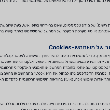
או למסור ו/או לחשוף את פרטיו האישיים של משתמש באתר, לא תהיה למ
 רישום) של מידע טכני מסוים, שאינו בר-זיהוי באופן אישי, בעת שהמש
 אינטרנט או סוג מערכת הפעלה של המחשב שהמשתמש באתר עושה בה 
Coo" לצורך התפעול השוטף והתקין, כדי להתאים את האתר להעדפותיך האישיות, לאפשר קבלת
 ייתכן ומידע מסוים מושתל במחשב או באמצעי אלקטרוני אחר שנעשה ב
 יהיה בצורת קובץ "Cookie" שהוא קובץ טקסט קטן שמאוחסן בחומרת המחשב או האמצעי האלקטרוני ה
לסיוע למשתמש בקבלת שירותים שונים ולמטרות סטטיסטיות. במרבית הדפדפנים ניתן למחו
לפני אחסונן. כדי ללמוד יותר אודות שימושי אלה, נא עיין בהוראות השימוש הרלוונטיות לדפד
בשליטת המכללה. מדיניות הפרטיות אינה חלה באתרים אלו והמכללה אינ
י הגנת הפרטיות או לתנאי השימוש הנהוגים באתרים אלו.