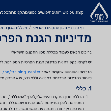
קצת עלינו
שירותים
חיפושים נפוצים
תקנים
המכללה
דף הבית - מכון התקנים הישראלי
מכללת מכון התקנ
מדיניות הגנת הפרט
ברוכים הבאים לעמוד מכללת מכון התקנים הישראלי.
יש לקרוא בקפידה את מדיניות הגנת הפרטיות המפורטת להל
הגלישה והשימוש שתעשה באתר
.il/he/training-center/
לאמור במדיניות הפרטיות במלואה וללא סייג, אנא הפסק מי
1. כללי
מכללת מכון התקנים הישראלי (להלן: "
המכללה
") מכב
המפורטת להלן מתייחסת לסוג המידע שהמכללה תהא רשא
הפרטיות אף תורה ותנחה את המשתמש כיצד לנהוג במיד