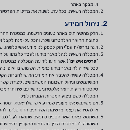
או מבקר באתר.
המכללה רשאית, בכל עת, לשנות את מדיניות הפרטיות ע"
2. ניהול המידע
חלק מהשירותים באתר טעונים הרשמה. במסגרת ההרשמ
כתובת הדואר האלקטרוני שלך, והכל על-מנת לקבל את
אינך נדרש/ת עפ"י חוק לספק לנו מידע אישי כלשהו. ש
המכללה רשאית לנהל מאגר מידע ולעבד כל נתון על המשת
"
פרטים אישיים
") אשר יגיעו לידיעת המכללה במסגרת
ככל שיהיה לה מאגר מידע כאמור, השימוש בו ואופן ניהול
המכללה עשויה להעביר את המידע האישי לחברות הקשור
המשתמשים וניהול חשבונות המשתמשים, ליצירת קשר טו
טקסט והודעות דואר אלקטרוני בקשר עם שירותי המכלל
המכללה לשם ביצוע המטרות המנויות לעיל.
אם משתמש אינו מעוניין שמידע אישי שלו ייאסף, יימסר 
או להסיר את עצמו מרשימת השירותים הדיגיטליים. לה
משתמש באתר אשר הסכים לתנאים שתוארו לעיל לגבי א
השמורה לו במסגרת הדין. משתמש המעוניין במימוש זכו