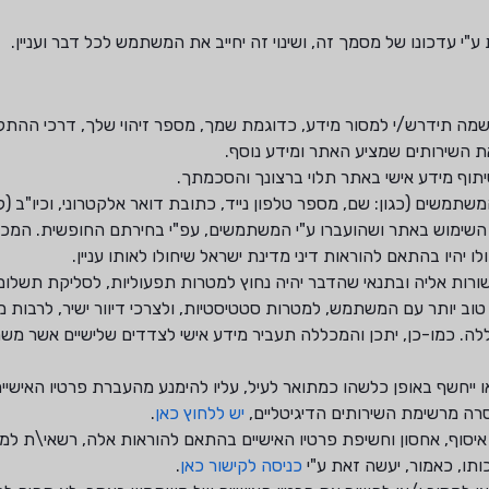
י עדכונו של מסמך זה, ושינוי זה יחייב את המשתמש לכל דבר ועניין.
ה תידרש/י למסור מידע, כדוגמת שמך, מספר זיהוי שלך, דרכי ההתק
 השירותים שמציע האתר ומידע נוסף.
יתוף מידע אישי באתר תלוי ברצונך והסכמתך.
משים (כגון: שם, מספר טלפון נייד, כתובת דואר אלקטרוני, וכיו"ב (לה
 השימוש באתר ושהועברו ע"י המשתמשים, עפ"י בחירתם החופשית. המכל
ו יהיו בהתאם להוראות דיני מדינת ישראל שיחולו לאותו עניין.
ות אליה ובתנאי שהדבר יהיה נחוץ למטרות תפעוליות, לסליקת תשלום 
ב יותר עם המשתמש, למטרות סטטיסטיות, ולצרכי דיוור ישיר, לרבות 
ה. כמו-כן, יתכן והמכללה תעביר מידע אישי לצדדים שלישיים אשר מש
או ייחשף באופן כלשהו כמתואר לעיל, עליו להימנע מהעברת פרטיו האישיי
סרה מרשימת השירותים הדיגיטליים,
יש ללחוץ כאן
.
יסוף, אחסון וחשיפת פרטיו האישיים בהתאם להוראות אלה, רשאי\ת למ
תו, כאמור, יעשה זאת ע"י
כניסה לקישור כאן
.