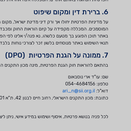
6. ברירת דין ומקום שיפוט
על מדיניות הפרטיות יחולו אך ורק דיני מדינת ישראל, מקום
המוסמכים. המכללה מקפידה על קיום הוראות החוק ומכבדת
באתר תוכן הפוגע בך מטעם כלשהו, נא פנה/י אלינו לפי ה
תנאי השימוש באתר מנוסחים בלשון זכר לצורכי נוחות בלבד,
7. ממונה על הגנת הפרטיות (DPO)
בהתאם להוראות חוק הגנת הפרטיות, מינה מכון התקנים הישראלי ממונה על ה
שם: עו"ד ארי נוסבאום
טלפון: 054-4684156
דוא"ל:
ari_n@sii.org.il
כתובת: מכון התקנים הישראלי, רחוב חיים לבנון 42, ת"א 6997701
לכל פניה בנושא פרטיות, איסוף ושימוש במידע אישי, ניתן