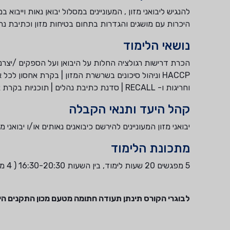
להנגיש ליבואני מזון , המעוניינים במסלול יבואן נאות וייבוא
היכרות עם מושגים והגדרות בתחום בטיחות מזון וכתיבת נה
נושאי הלימוד
הכרת דרישות רגולציה החלות על היבואן ועל הספקים /יצרנ
HACCP וניהול סיכונים בשרשרת המזון | בקרת אחסון לכ
וחריגות ו- RECALL | סדנת כתיבת נהלים | תוכניות בקרת איכות ובטיחות מזון עצמית.
קהל היעד ותנאי הקבלה
יבואני מזון המעוניינים להירשם כיבואנים נאותים או/ו יבואני מ
מתכונת הלימוד
5 מפגשים 20 שעות לימוד, בין השעות 16:30-20:30 ( 4 מפגשים יתקיימו בזום ומפגש אחד יהיה פרונטלי)​.
לבוגרי הקורס תינתן תעודה חתומה מטעם מכון התקנים הי