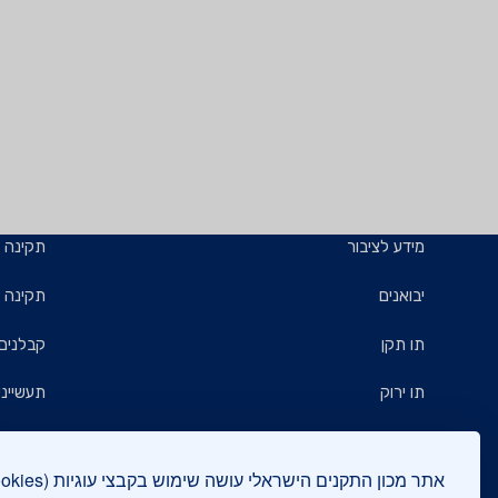
מידע לציבור
תקינה
יבואנים
תקינה ב
תו תקן
קבלנים 
תו ירוק
תעשייני
יצואנים
בדיקות
המכללה
בנייה י