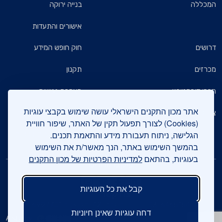
המכללה
בנייה ירוקה
אישורים והתעדות
דרושים
חוק חופש המידע
מכרזים
תקנון
חברי דירקטוריון
הצהרת נגישות
אתר מכון התקנים הישראלי עושה שימוש בקבצי עוגיות
צרו קשר
מדיניות הגנת הפרטיות
(Cookies) לצורך תפעול תקין של האתר, שיפור חוויית
הגלישה, ניתוח תעבורת מידע והתאמת תכנים.
שאלות ותשובות כלליות
בהמשך השימוש באתר, הנך מאשר/ת את השימוש
בעוגיות, בהתאם
למדיניות הפרטיות של מכון התקנים
עיקבו אחרינו
קבל את כל העוגיות
צרו קשר
03-6465154
חיים לבנון 42, תל אביב 6997701
דחה עוגיות שאינן חיוניות