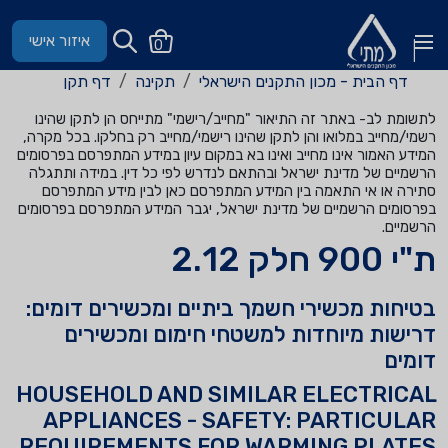
איזור אישי
0
דף הבית - מכון התקנים הישראלי
תקינה
דף תקן
לתשומת לב- באתר זה התיאור "מחייב/רישמי" מתייחס הן לתקן שהינו
רשמי/מחייב במלואו והן לתקן שהינו רישמי/מחייב רק בחלקו. בכל מקרה,
המידע האמור אינו מחייב ואינו בא במקום עיון במידע המתפרסם בפרסומים
הרשמיים של מדינת ישראל ובהתאם לנדרש לפי כל דין. במידה ותתגלה
סתירה או אי התאמה בין המידע המתפרסם כאן לבין מידע המתפרסם
בפרסומים הרשמיים של מדינת ישראל, יגבר המידע המתפרסם בפרסומים
הרשמיים.
ת"י 900 חלק 2.12
בטיחות מכשירי חשמך ביתיים ומכשירים דומים:
דרישות מיוחדות למשטחי חימום ומכשירים
דומים
HOUSEHOLD AND SIMILAR ELECTRICAL
APPLIANCES - SAFETY: PARTICULAR
REQUIREMENTS FOR WARMING PLATES