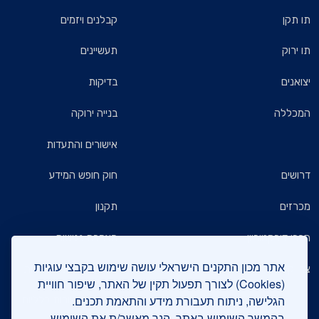
תו תקן
קבלנים ויזמים
תו ירוק
תעשיינים
יצואנים
בדיקות
המכללה
בנייה ירוקה
אישורים והתעדות
דרושים
חוק חופש המידע
מכרזים
תקנון
חברי דירקטוריון
הצהרת נגישות
אתר מכון התקנים הישראלי עושה שימוש בקבצי עוגיות
צרו קשר
מדיניות הגנת הפרטיות
(Cookies) לצורך תפעול תקין של האתר, שיפור חוויית
הגלישה, ניתוח תעבורת מידע והתאמת תכנים.
שאלות ותשובות כלליות
בהמשך השימוש באתר, הנך מאשר/ת את השימוש