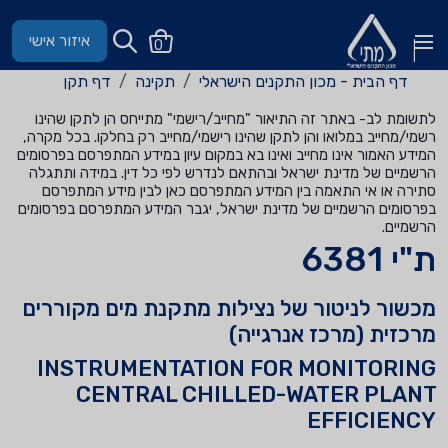
איזור אישי
0
דף הבית - מכון התקנים הישראלי
תקינה
דף תקן
לתשומת לב- באתר זה התיאור "מחייב/רישמי" מתייחס הן לתקן שהינו
רשמי/מחייב במלואו והן לתקן שהינו רישמי/מחייב רק בחלקו. בכל מקרה,
המידע האמור אינו מחייב ואינו בא במקום עיון במידע המתפרסם בפרסומים
הרשמיים של מדינת ישראל ובהתאם לנדרש לפי כל דין. במידה ותתגלה
סתירה או אי התאמה בין המידע המתפרסם כאן לבין מידע המתפרסם
בפרסומים הרשמיים של מדינת ישראל, יגבר המידע המתפרסם בפרסומים
הרשמיים.
ת"י 6381
מכשור לניטור של נצילות מתקנת מים מקוררים
מרכזית (מרכז אנרגייה)
INSTRUMENTATION FOR MONITORING
CENTRAL CHILLED-WATER PLANT
EFFICIENCY