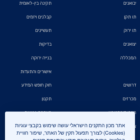
יבואנים
תקינה בין-לאומית
תו תקן
קבלנים ויזמים
תו ירוק
תעשיינים
יצואנים
בדיקות
המכללה
בנייה ירוקה
אישורים והתעדות
דרושים
חוק חופש המידע
מכרזים
תקנון
חברי דירקטוריון
הצהרת נגישות
אתר מכון התקנים הישראלי עושה שימוש בקבצי עוגיות
צרו קשר
מדיניות הגנת הפרטיות
(Cookies) לצורך תפעול תקין של האתר, שיפור חוויית
שאלות ותשובות כלליות