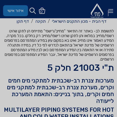
איזור אישי
0
דף הבית - מכון התקנים הישראלי
תקינה
דף תקן
לתשומת לב- באתר זה התיאור "מחייב/רישמי" מתייחס הן לתקן שהינו
רשמי/מחייב במלואו והן לתקן שהינו רישמי/מחייב רק בחלקו. בכל מקרה,
המידע האמור אינו מחייב ואינו בא במקום עיון במידע המתפרסם בפרסומים
הרשמיים של מדינת ישראל ובהתאם לנדרש לפי כל דין. במידה ותתגלה
סתירה או אי התאמה בין המידע המתפרסם כאן לבין מידע המתפרסם
בפרסומים הרשמיים של מדינת ישראל, יגבר המידע המתפרסם בפרסומים
הרשמיים.
ת"י 21003 חלק 5
מערכות צנרת רב-שכבתית למתקני מים חמים
וקרים, מערכת צנרת רב-שכבתית למתקני מים
חמים וקרים, בתוך בניינים: התאמת המערכת
לייעודה
MULTILAYER PIPING SYSTEMS FOR HOT
AND COLD WATER INSTALLATIONS