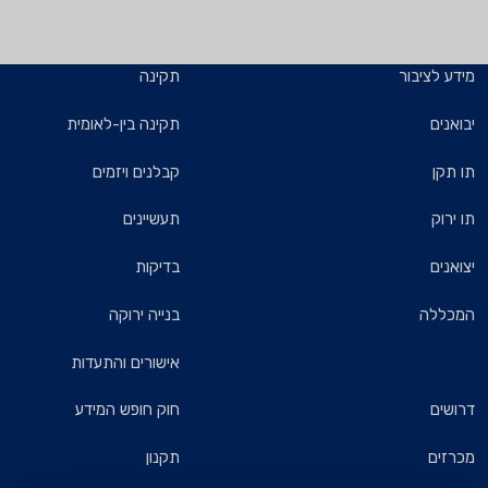
מידע לציבור
תקינה
יבואנים
תקינה בין-לאומית
תו תקן
קבלנים ויזמים
תו ירוק
תעשיינים
יצואנים
בדיקות
המכללה
בנייה ירוקה
אישורים והתעדות
דרושים
חוק חופש המידע
מכרזים
תקנון