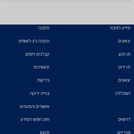
מידע לציבור
תקינה
יבואנים
תקינה בין-לאומית
תו תקן
קבלנים ויזמים
תו ירוק
תעשיינים
יצואנים
בדיקות
המכללה
בנייה ירוקה
אישורים והתעדות
דרושים
חוק חופש המידע
מכרזים
תקנון