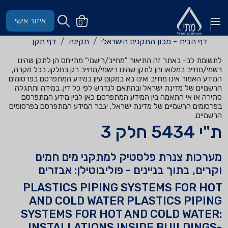
איזור אישי
0
דף הבית - מכון התקנים הישראלי
תקינה
דף תקן
לתשומת לב- באתר זה התיאור "מחייב/רישמי" מתייחס הן לתקן שהינו
רשמי/מחייב במלואו והן לתקן שהינו רישמי/מחייב רק בחלקו. בכל מקרה,
המידע האמור אינו מחייב ואינו בא במקום עיון במידע המתפרסם בפרסומים
הרשמיים של מדינת ישראל ובהתאם לנדרש לפי כל דין. במידה ותתגלה
סתירה או אי התאמה בין המידע המתפרסם כאן לבין מידע המתפרסם
בפרסומים הרשמיים של מדינת ישראל, יגבר המידע המתפרסם בפרסומים
הרשמיים.
ת"י 5434 חלק 3
מערכות צנרת פלסטיק למתקני מים חמים
וקרים, בתוך בניינים - פוליבוטילן: אבזרים
PLASTICS PIPING SYSTEMS FOR HOT
AND COLD WATER PLASTICS PIPING
SYSTEMS FOR HOT AND COLD WATER:
INSTALLATIONS INSIDE BUILDINGS-