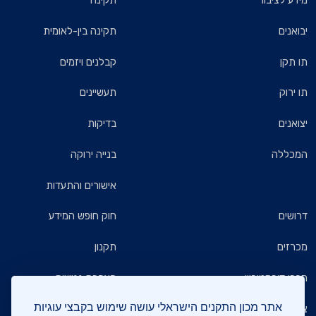
מידע לציבור
תקינה
יבואנים
תקינה בין-לאומית
תו תקן
קבלנים ויזמים
תו ירוק
תעשיינים
יצואנים
בדיקות
המכללה
בנייה ירוקה
אישורים והתעדות
דרושים
חוק חופש המידע
מכרזים
תקנון
חברי דירקטוריון
הצהרת נגישות
אתר מכון התקנים הישראלי עושה שימוש בקבצי עוגיות
צרו קשר
מדיניות הגנת הפרטיות