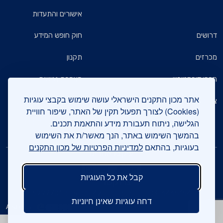
אישורים והתעדות
דרושים
חוק חופש המידע
מכרזים
תקנון
חברי דירקטוריון
הצהרת נגישות
אתר מכון התקנים הישראלי עושה שימוש בקבצי עוגיות
צרו קשר
מדיניות הגנת הפרטיות
(Cookies) לצורך תפעול תקין של האתר, שיפור חוויית
הגלישה, ניתוח תעבורת מידע והתאמת תכנים.
שאלות ותשובות כלליות
בהמשך השימוש באתר, הנך מאשר/ת את השימוש
בעוגיות, בהתאם
למדיניות הפרטיות של מכון התקנים
עיקבו אחרינו
קבל את כל העוגיות
צרו קשר
03-6465154
חיים לבנון 42, תל אביב 6997701
דחה עוגיות שאינן חיוניות