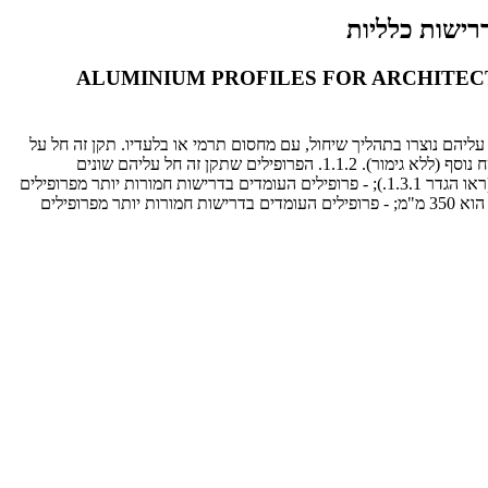
ALUMINIUM PROFILES FOR ARCHITECT
 לשימושים ארכיטקטוניים והעשויים מסגסוגת אלומיניום 6060 ו-6063. הפרופילים שתקן זה חל עליהם נוצרו בתהליך שיחול, עם מחסום תרמי או בלעדיו. תקן זה חל על
פרופילים שבהם קוטרו המרבי של המעגל החוסם את חתך הפרופיל הוא 350 מ"מ (ראו ציורים 1 ו-2). תקן זה חל על פרופילים המסופקים ללא טיפול שטח נוסף (ללא גימור). 1.1.2. הפרופילים שתקן זה חל עליהם שונים
מפרופילים לשימושים הנדסיים כלליים, שחלה עליהם סדרת התקנים ת"י 4402. תקן זה חל על : - פרופילים המיועדים בעיקר לשימושים ארכיטקטוניים (ראו הגדר 1.3.1.); - פרופילים העומדים בדרישות חמורות יותר מפרופילים
לשימשוים הנדסיים כלליים בכל הקשור בטיב פני השטח של משטחים גלויים לעין; - פרופילים שבהם הקוטר המרבי של המעגל החוסם את חתך הפרופיל הוא 350 מ"מ; - פרופילים העומדים בדרישות חמורות יותר מפרופילים