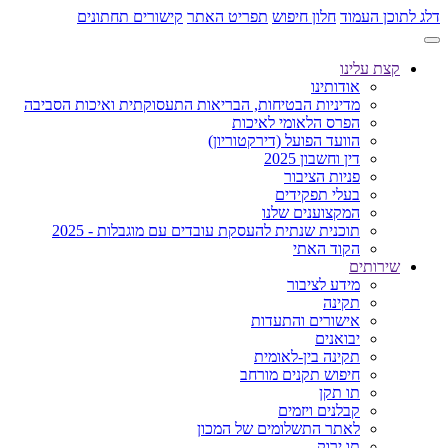
דלג לתוכן העמוד
חלון חיפוש
תפריט האתר
קישורים תחתונים
קצת עלינו
אודותינו
מדיניות הבטיחות, הבריאות התעסוקתית ואיכות הסביבה
הפרס הלאומי לאיכות
הוועד הפועל (דירקטוריון)
דין וחשבון 2025
פניות הציבור
בעלי תפקידים
המקצוענים שלנו
תוכנית שנתית להעסקת עובדים עם מוגבלות - 2025
הקוד האתי
שירותים
מידע לציבור
תקינה
אישורים והתעדות
יבואנים
תקינה בין-לאומית
חיפוש תקנים מורחב
תו תקן
קבלנים ויזמים
לאתר התשלומים של המכון
תו ירוק