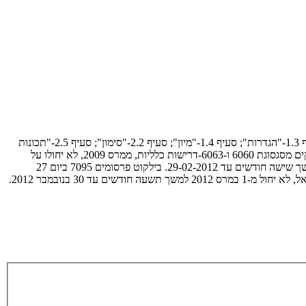
פורסם כתקן ישראלי בילקוט פרסומים 5947 ביום 7 במאי .2009 סעיפים שאוכרזו כרשמיים בק"ת 7012 ביום 30-06-11. סעיף 1.1 -"תחום התקן"; סעיף 1.3-"הגדרות"; סעיף 1.4-"מיון"; סעיף 2.2-"סימון"; סעיף 2.5-"תכונות
מכניות"; סעיף 2.7-"עובי דופן וסבולות מידה וצורה". הערה: בת"י 4402 חלק 1.1-פרופילי אלומיניום לשימושים ארכיטקטוניים: פרופילים משוחלים מדויקים מסגסוגת 6060 ו-6063-דרישות כלליות, ממרס 2009, לא יחולו על
פרופילים מיובאים הדרישות לסימונם הקבועות בסעיף 2.2.1 "סימון יחידת מוצר". תחילתו של צו זה מפרסומו בקובץ תקנות 7028 ביום 29-08-2011, למשך שישה חודשים עד 29-02-2012. בילקוט פרסומים 7095 ביום 27
בפברואר 2012 נדחתה כניסתו לתוקף של סעיף 2.2.1, "סימון יחידת מוצר", לעניין סימון פרופילים מיובאים בסימן הרשום אצל רשם סימני המסחר בישראל, לא יחול מ-1 במרס 2012 למשך תשעה חודשים עד 30 בנובמבר 2012.