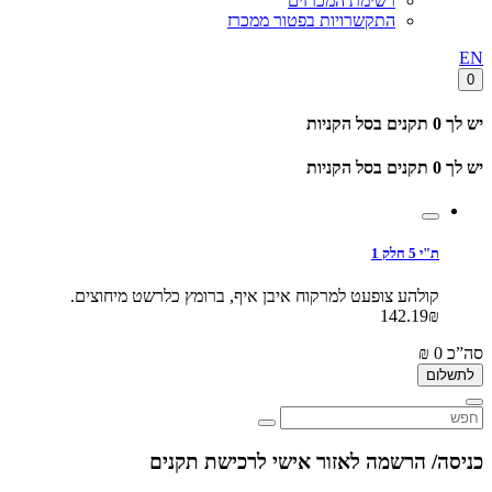
רשימת המכרזים
התקשרויות בפטור ממכרז
EN
0
יש לך
0
תקנים בסל הקניות
יש לך
0
תקנים בסל הקניות
ת"י 5 חלק 1
קולהע צופעט למרקוח איבן איף, ברומץ כלרשט מיחוצים.
142.19₪
סה”כ
0
₪
לתשלום
כניסה/ הרשמה לאזור אישי לרכישת תקנים