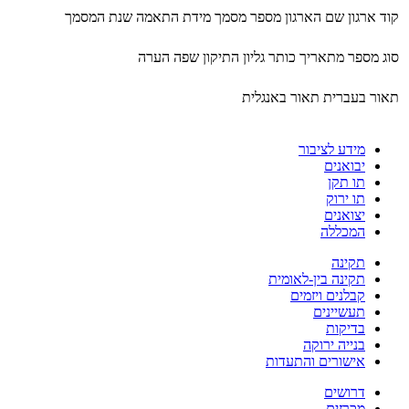
קוד ארגון
שם הארגון
מספר מסמך
מידת התאמה
שנת המסמך
סוג
מספר
מתאריך
כותר גליון התיקון
שפה
הערה
תאור בעברית
תאור באנגלית
מידע לציבור
יבואנים
תו תקן
תו ירוק
יצואנים
המכללה
תקינה
תקינה בין-לאומית
קבלנים ויזמים
תעשיינים
בדיקות
בנייה ירוקה
אישורים והתעדות
דרושים
מכרזים