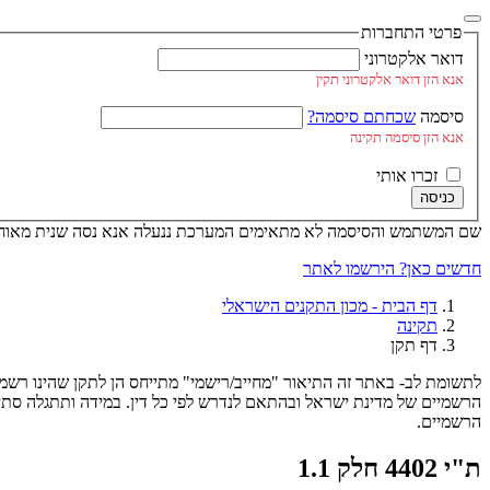
פרטי התחברות
דואר אלקטרוני
אנא הזן דואר אלקטרוני תקין
סיסמה
שכחתם סיסמה?
אנא הזן סיסמה תקינה
זכרו אותי
כניסה
שם המשתמש והסיסמה לא מתאימים
המערכת ננעלה אנא נסה שנית מאוחר
חדשים כאן? הירשמו לאתר
דף הבית - מכון התקנים הישראלי
תקינה
דף תקן
לתשומת לב- באתר זה התיאור "מחייב/רישמי" מתייחס הן לתקן שהינו רשמי/
הרשמיים של מדינת ישראל ובהתאם לנדרש לפי כל דין. במידה ותתגלה סת
הרשמיים.
ת"י 4402 חלק 1.1