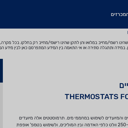
מכרזים
נו רשמי/מחייב במלואו והן לתקן שהינו רישמי/מחייב רק בחלקו. בכל מקרה, ה
. במידה ותתגלה סתירה או אי התאמה בין המידע המתפרסם כאן לבין מידע ה
ים
THERMOSTATS FO
 והמיועדים לשימוש במחממי מים. תרמוסטטים אלה מיועדים
לזרם חילופים שאינו גדול מ-20 אמפר ולמתח שאינו גדול מ-250 וולט כלפי האדמה ובין המוליכים, ולשימוש בטמפ' אופפת