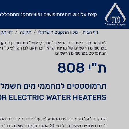
קצת עלינו
שירותים
חיפושים נפוצים
תקנים
המכללה
דף הבית - מכון התקנים הישראלי
תקינה
דף תקן
לתשומת לב- באתר זה התיאור "מחייב/רישמי" מתייחס הן לתקן שהי
בפרסומים הרשמיים של מדינת ישראל ובהתאם לנדרש לפי כל דין
המתפרסם בפרסומים הרשמיים.
ת"י 808
תרמוסטטים למחממי מים חשמלי
R ELECTRIC WATER HEATERS
התקן חל על תרמוסטטים המופעלים על-ידי טמפרטורת המים