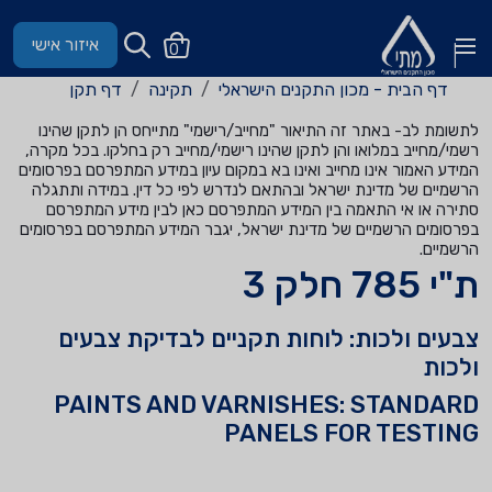
איזור אישי
0
דף הבית - מכון התקנים הישראלי
תקינה
דף תקן
לתשומת לב- באתר זה התיאור "מחייב/רישמי" מתייחס הן לתקן שהינו
רשמי/מחייב במלואו והן לתקן שהינו רישמי/מחייב רק בחלקו. בכל מקרה,
המידע האמור אינו מחייב ואינו בא במקום עיון במידע המתפרסם בפרסומים
הרשמיים של מדינת ישראל ובהתאם לנדרש לפי כל דין. במידה ותתגלה
סתירה או אי התאמה בין המידע המתפרסם כאן לבין מידע המתפרסם
בפרסומים הרשמיים של מדינת ישראל, יגבר המידע המתפרסם בפרסומים
הרשמיים.
ת"י 785 חלק 3
צבעים ולכות: לוחות תקניים לבדיקת צבעים
ולכות
PAINTS AND VARNISHES: STANDARD
PANELS FOR TESTING