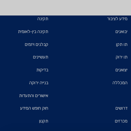
מידע לציבור
תקינה
יבואנים
תקינה בין-לאומית
תו תקן
קבלנים ויזמים
תו ירוק
תעשיינים
יצואנים
בדיקות
המכללה
בנייה ירוקה
אישורים והתעדות
דרושים
חוק חופש המידע
מכרזים
תקנון