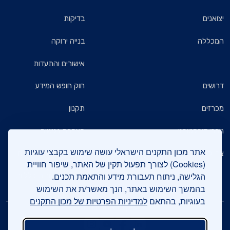
יצואנים
בדיקות
המכללה
בנייה ירוקה
אישורים והתעדות
דרושים
חוק חופש המידע
מכרזים
תקנון
חברי דירקטוריון
הצהרת נגישות
אתר מכון התקנים הישראלי עושה שימוש בקבצי עוגיות
צרו קשר
מדיניות הגנת הפרטיות
(Cookies) לצורך תפעול תקין של האתר, שיפור חוויית
הגלישה, ניתוח תעבורת מידע והתאמת תכנים.
שאלות ותשובות כלליות
בהמשך השימוש באתר, הנך מאשר/ת את השימוש
בעוגיות, בהתאם
למדיניות הפרטיות של מכון התקנים
עיקבו אחרינו