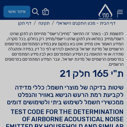
איזור אישי
0
דף הבית - מכון התקנים הישראלי
תקינה
דף תקן
לתשומת לב- באתר זה התיאור "מחייב/רישמי" מתייחס הן לתקן שהינו
רשמי/מחייב במלואו והן לתקן שהינו רישמי/מחייב רק בחלקו. בכל מקרה,
המידע האמור אינו מחייב ואינו בא במקום עיון במידע המתפרסם בפרסומים
הרשמיים של מדינת ישראל ובהתאם לנדרש לפי כל דין. במידה ותתגלה
סתירה או אי התאמה בין המידע המתפרסם כאן לבין מידע המתפרסם
בפרסומים הרשמיים של מדינת ישראל, יגבר המידע המתפרסם בפרסומים
הרשמיים.
ת"י 165 חלק 21
שיטות בדיקה של מוצרי חשמל: כללי מדידה
לקביעת רמת הרעש הנישא באוויר והנפלט
ממכשירי חשמל לשימוש ביתי ולשימושים דומים
TEST CODE FOR THE DETERMINATION
OF AIRBORNE ACOUSTICAL NOISE
EMITTED BY HOUSEHOLD AND SIMILAR