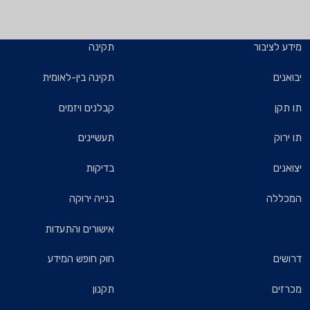
מידע לציבור
תקינה
יבואנים
תקינה בין-לאומית
תו תקן
קבלנים ויזמים
תו ירוק
תעשיינים
יצואנים
בדיקות
המכללה
בנייה ירוקה
אישורים והתעדות
דרושים
חוק חופש המידע
מכרזים
תקנון