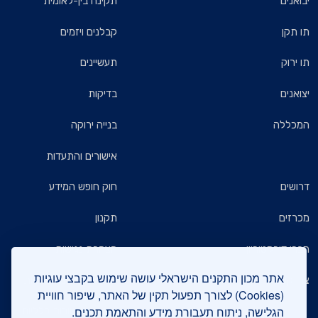
יבואנים
תקינה בין-לאומית
תו תקן
קבלנים ויזמים
תו ירוק
תעשיינים
יצואנים
בדיקות
המכללה
בנייה ירוקה
אישורים והתעדות
דרושים
חוק חופש המידע
מכרזים
תקנון
חברי דירקטוריון
הצהרת נגישות
אתר מכון התקנים הישראלי עושה שימוש בקבצי עוגיות
צרו קשר
מדיניות הגנת הפרטיות
(Cookies) לצורך תפעול תקין של האתר, שיפור חוויית
הגלישה, ניתוח תעבורת מידע והתאמת תכנים.
שאלות ותשובות כלליות