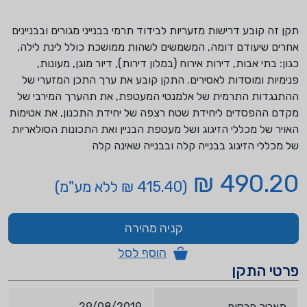
תקן זה קובע דרישות מזעריות לבידוד תרמי בבנייני מגורים ובבניינים
אחרים שיעודם דומה, המשמשים לשהות ממושכת כולל לינת לילה,
כגון: בתי אבות, דירות אירוח (במלון דירות), דיור מוגן, מעונות,
פנימיות ומוסדות לאסירים. התקן קובע את ערך התכן המזערי של
ההתנגדות התרמית של אלמנטי המעטפת, את תהערך המירבי של
מקדם ההפסדים ליחידת שטח רצפה של יחידת התכנון, את אטימות
האויר של מכללי הזיגוג ושל מעטפת הבניין ואת התכונות הסולאריות
של מכללי הזיגוג בבנייה קלה ובבנייה שאינה קלה
490.20 ₪
(415.40 ₪ ללא מע"מ)
קניה מהירה
הוסף לסל
פרטי התקן
תאריך פרסום
29/08/2019