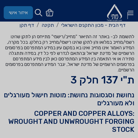
איזור אישי
0
דף הבית - מכון התקנים הישראלי
תקינה
דף תקן
לתשומת לב- באתר זה התיאור "מחייב/רישמי" מתייחס הן לתקן שהינו
רשמי/מחייב במלואו והן לתקן שהינו רישמי/מחייב רק בחלקו. בכל מקרה,
המידע האמור אינו מחייב ואינו בא במקום עיון במידע המתפרסם בפרסומים
הרשמיים של מדינת ישראל ובהתאם לנדרש לפי כל דין. במידה ותתגלה
סתירה או אי התאמה בין המידע המתפרסם כאן לבין מידע המתפרסם
בפרסומים הרשמיים של מדינת ישראל, יגבר המידע המתפרסם בפרסומים
הרשמיים.
ת"י 137 חלק 3
נחושת וסגסוגות נחושת: מוטות חישול מעורגלים
ולא מעורגלים
COPPER AND COPPER ALLOYS:
WROUGHT AND UNWROUGHT FORGING
STOCK