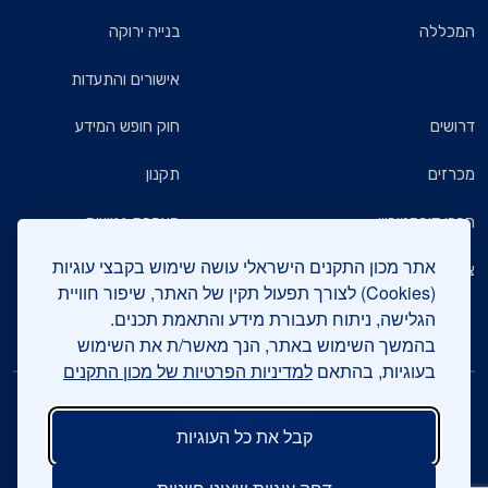
המכללה
בנייה ירוקה
אישורים והתעדות
דרושים
חוק חופש המידע
מכרזים
תקנון
חברי דירקטוריון
הצהרת נגישות
אתר מכון התקנים הישראלי עושה שימוש בקבצי עוגיות
צרו קשר
מדיניות הגנת הפרטיות
(Cookies) לצורך תפעול תקין של האתר, שיפור חוויית
הגלישה, ניתוח תעבורת מידע והתאמת תכנים.
שאלות ותשובות כלליות
בהמשך השימוש באתר, הנך מאשר/ת את השימוש
בעוגיות, בהתאם
למדיניות הפרטיות של מכון התקנים
עיקבו אחרינו
קבל את כל העוגיות
צרו קשר
03-6465154
חיים לבנון 42, תל אביב 6997701