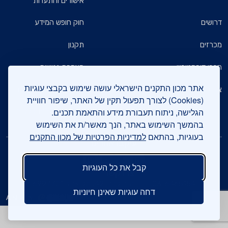
אישורים והתעדות
דרושים
חוק חופש המידע
מכרזים
תקנון
חברי דירקטוריון
הצהרת נגישות
אתר מכון התקנים הישראלי עושה שימוש בקבצי עוגיות
צרו קשר
מדיניות הגנת הפרטיות
(Cookies) לצורך תפעול תקין של האתר, שיפור חוויית
הגלישה, ניתוח תעבורת מידע והתאמת תכנים.
שאלות ותשובות כלליות
בהמשך השימוש באתר, הנך מאשר/ת את השימוש
בעוגיות, בהתאם
למדיניות הפרטיות של מכון התקנים
עיקבו אחרינו
קבל את כל העוגיות
צרו קשר
03-6465154
חיים לבנון 42, תל אביב 6997701
דחה עוגיות שאינן חיוניות