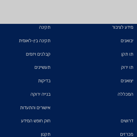
מידע לציבור
תקינה
יבואנים
תקינה בין-לאומית
תו תקן
קבלנים ויזמים
תו ירוק
תעשיינים
יצואנים
בדיקות
המכללה
בנייה ירוקה
אישורים והתעדות
דרושים
חוק חופש המידע
מכרזים
תקנון