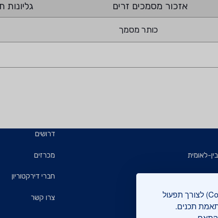
אזכור מסמכים זרים
גליונות תי
כותר מסמך
דרושים
ין-לאומית
מכרזים
ויזמים
חברי דירקטוריון
אתר מכון התקנים הישראלי עושה שימוש בקבצי עוגיות (Cookies) לצורך תפעול
ם
צרו קשר
תאמת תכנים.
בהתאם