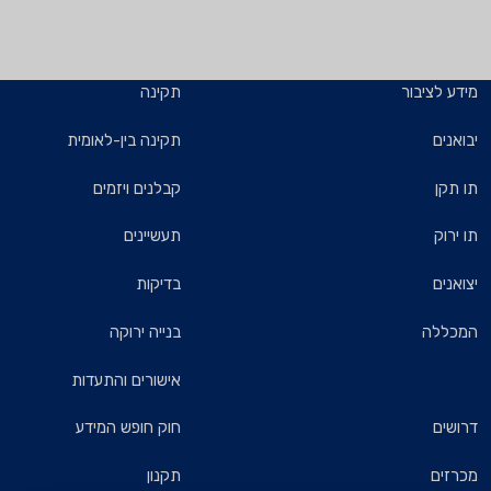
מידע לציבור
תקינה
יבואנים
תקינה בין-לאומית
תו תקן
קבלנים ויזמים
תו ירוק
תעשיינים
יצואנים
בדיקות
המכללה
בנייה ירוקה
אישורים והתעדות
דרושים
חוק חופש המידע
מכרזים
תקנון