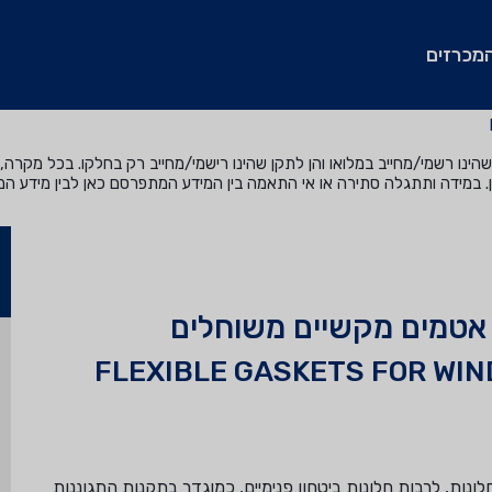
מכרזים
נו רשמי/מחייב במלואו והן לתקן שהינו רישמי/מחייב רק בחלקו. בכל מקרה, ה
. במידה ותתגלה סתירה או אי התאמה בין המידע המתפרסם כאן לבין מידע ה
 אטמים מקשיים משוחלים
FLEXIBLE GASKETS FOR WI
גמישים מקשיים (SOLID) משוחלים לחלונות, לרבות חלונות ביטחון פנימיים, כמוגדר בתקנות התגוננות