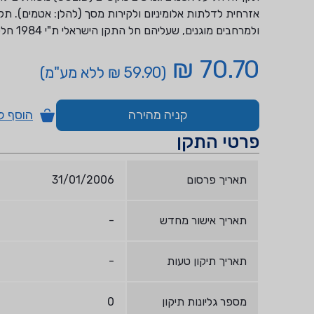
אזרחית לדלתות אלומיניום ולקירות מסך (להלן: אטמים). תק
ולמרחבים מוגנים, שעליהם חל התקן הישראלי ת"י 1984 חלק 1.
70.70 ₪
(59.90 ₪ ללא מע"מ)
קניה מהירה
הוסף ל
פרטי התקן
תאריך פרסום
31/01/2006
תאריך אישור מחדש
-
תאריך תיקון טעות
-
מספר גליונות תיקון
0