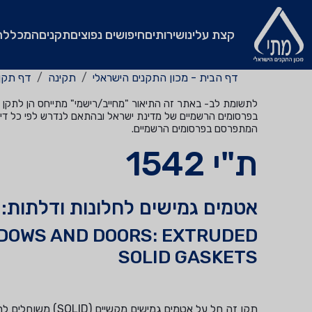
קצת עלינו
שירותים
חיפושים נפוצים
תקנים
המכללה
דף הבית - מכון התקנים הישראלי
תקינה
דף תקן
לתשומת לב- באתר זה התיאור "מחייב/רישמי" מתייחס הן לתקן שהי
בפרסומים הרשמיים של מדינת ישראל ובהתאם לנדרש לפי כל דין
המתפרסם בפרסומים הרשמיים.
ת"י 1542
אטמים גמישים לחלונות ודלתות:
NDOWS AND DOORS: EXTRUDED
SOLID GASKETS
תקן זה חל על אטמים 