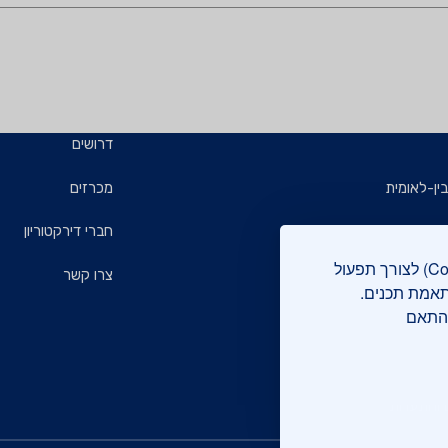
דרושים
ין-לאומית
מכרזים
ויזמים
חברי דירקטוריון
אתר מכון התקנים הישראלי עושה שימוש בקבצי עוגיות (Cookies) לצורך תפעול
ם
צרו קשר
תאמת תכנים.
בהתאם
רוקה
 והתעדות