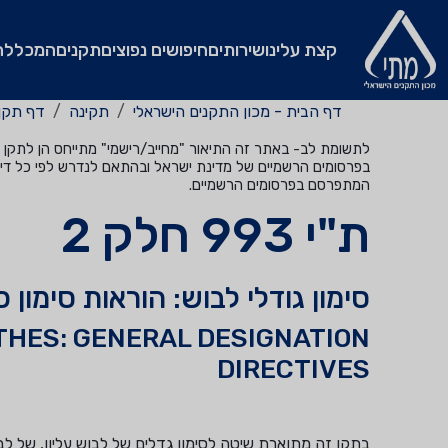
קצת עלינו
שירותים
חיפושים נפוצים
תקנים
המכללה
דף הבית - מכון התקנים הישראלי
תקינה
דף תקן
לתשומת לב- באתר זה התיאור "מחייב/רישמי" מתייחס הן לתקן שהי
בפרסומים הרשמיים של מדינת ישראל ובהתאם לנדרש לפי כל דין
המתפרסם בפרסומים הרשמיים.
ת"י 993 חלק 2
סימון גודלי לבוש: הוראות סימון כ
OTHES: GENERAL DESIGNATION
DIRECTIVES
בתקן זה מתוארת שיטה לסימון גדלים של לבוש עליון, של לבו