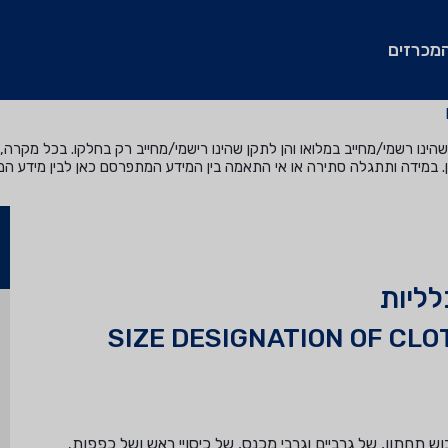
מכרזים
נו רשמי/מחייב במלואו והן לתקן שהינו רישמי/מחייב רק בחלקו. בכל מקרה, ה
. במידה ותתגלה סתירה או אי התאמה בין המידע המתפרסם כאן לבין מידע ה
לליות
SIZE DESIGNATION OF CL
ש תחתון, של גרביים וגרבי מכנס, של כיסויי ראש ושל כפפות.