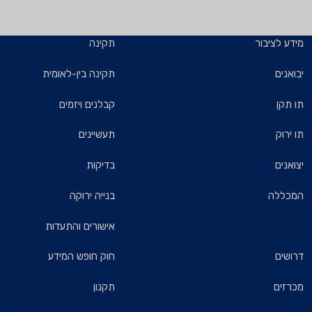
מידע לציבור
תקינה
יבואנים
תקינה בין-לאומית
תו תקן
קבלנים ויזמים
תו ירוק
תעשיינים
יצואנים
בדיקות
המכללה
בנייה ירוקה
אישורים והתעדות
דרושים
חוק חופש המידע
מכרזים
תקנון