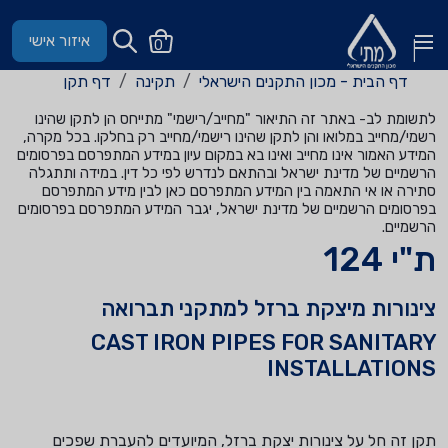
איזור אישי
0
דף הבית - מכון התקנים הישראלי
תקינה
דף תקן
לתשומת לב- באתר זה התיאור "מחייב/רישמי" מתייחס הן לתקן שהינו
רשמי/מחייב במלואו והן לתקן שהינו רישמי/מחייב רק בחלקו. בכל מקרה,
המידע האמור אינו מחייב ואינו בא במקום עיון במידע המתפרסם בפרסומים
הרשמיים של מדינת ישראל ובהתאם לנדרש לפי כל דין. במידה ותתגלה
סתירה או אי התאמה בין המידע המתפרסם כאן לבין מידע המתפרסם
בפרסומים הרשמיים של מדינת ישראל, יגבר המידע המתפרסם בפרסומים
הרשמיים.
ת"י 124
צינורות מיצקת ברזל למתקני תברואה
CAST IRON PIPES FOR SANITARY
INSTALLATIONS
תקן זה חל על צינורות יצקת ברזל, המיועדים להעברת שפכים