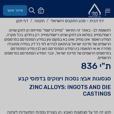
איזור אישי
0
דף הבית - מכון התקנים הישראלי
תקינה
דף תקן
לתשומת לב- באתר זה התיאור "מחייב/רישמי" מתייחס הן לתקן שהינו
רשמי/מחייב במלואו והן לתקן שהינו רישמי/מחייב רק בחלקו. בכל מקרה,
המידע האמור אינו מחייב ואינו בא במקום עיון במידע המתפרסם בפרסומים
הרשמיים של מדינת ישראל ובהתאם לנדרש לפי כל דין. במידה ותתגלה
סתירה או אי התאמה בין המידע המתפרסם כאן לבין מידע המתפרסם
בפרסומים הרשמיים של מדינת ישראל, יגבר המידע המתפרסם בפרסומים
הרשמיים.
ת"י 836
סגסוגות אבץ: נסכות ויצוקים בדפוסי קבע
ZINC ALLOYS: INGOTS AND DIE
CASTINGS
תקן זה חל על סגסוגות האבץ, הן בצורת נסכות המיועדות ליציקה