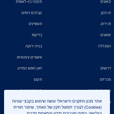
יבואנים
תקינה בין-לאומית
תו תקן
קבלנים ויזמים
תו ירוק
תעשיינים
יצואנים
בדיקות
המכללה
בנייה ירוקה
אישורים והתעדות
דרושים
חוק חופש המידע
מכרזים
תקנון
חברי דירקטוריון
הצהרת נגישות
אתר מכון התקנים הישראלי עושה שימוש בקבצי עוגיות
צרו קשר
מדיניות הגנת הפרטיות
(Cookies) לצורך תפעול תקין של האתר, שיפור חוויית
הגלישה, ניתוח תעבורת מידע והתאמת תכנים.
שאלות ותשובות כלליות