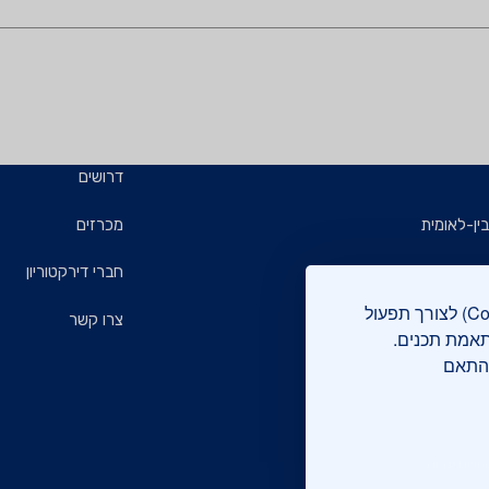
דרושים
ין-לאומית
מכרזים
ויזמים
חברי דירקטוריון
אתר מכון התקנים הישראלי עושה שימוש בקבצי עוגיות (Cookies) לצורך תפעול
ם
צרו קשר
תאמת תכנים.
בהתאם
רוקה
 והתעדות