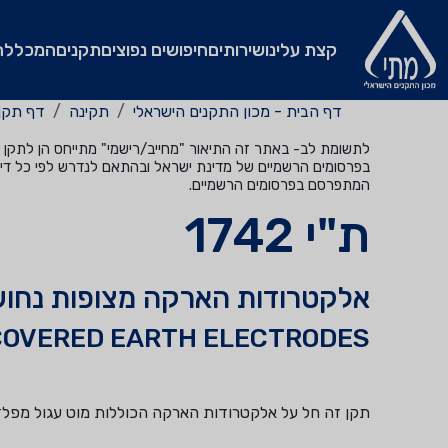
קצת עלינו
שירותים
חיפושים נפוצים
תקנים
המכללה
דף הבית - מכון התקנים הישראלי
תקינה
דף תקן
לתשומת לב- באתר זה התיאור "מחייב/רישמי" מתייחס הן לתקן שהי
בפרסומים הרשמיים של מדינת ישראל ובהתאם לנדרש לפי כל דין
המתפרסם בפרסומים הרשמיים.
ת"י 1742
אלקטרודות הארקה מצופות נחו
COVERED EARTH ELECTRODES.
תקן זה חל על אלקטרודות הארקה הכוללות מוט עגול מפלד