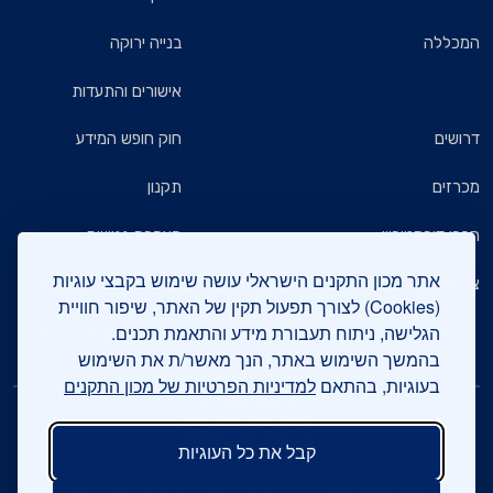
המכללה
בנייה ירוקה
אישורים והתעדות
דרושים
חוק חופש המידע
מכרזים
תקנון
חברי דירקטוריון
הצהרת נגישות
אתר מכון התקנים הישראלי עושה שימוש בקבצי עוגיות
צרו קשר
מדיניות הגנת הפרטיות
(Cookies) לצורך תפעול תקין של האתר, שיפור חוויית
הגלישה, ניתוח תעבורת מידע והתאמת תכנים.
שאלות ותשובות כלליות
בהמשך השימוש באתר, הנך מאשר/ת את השימוש
בעוגיות, בהתאם
למדיניות הפרטיות של מכון התקנים
עיקבו אחרינו
קבל את כל העוגיות
צרו קשר
03-6465154
חיים לבנון 42, תל אביב 6997701