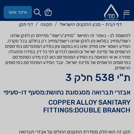
איזור אישי
0
דף הבית - מכון התקנים הישראלי
תקינה
דף תקן
לתשומת לב- באתר זה התיאור "מחייב/רישמי" מתייחס הן לתקן שהינו
רשמי/מחייב במלואו והן לתקן שהינו רישמי/מחייב רק בחלקו. בכל מקרה,
המידע האמור אינו מחייב ואינו בא במקום עיון במידע המתפרסם בפרסומים
הרשמיים של מדינת ישראל ובהתאם לנדרש לפי כל דין. במידה ותתגלה
סתירה או אי התאמה בין המידע המתפרסם כאן לבין מידע המתפרסם
בפרסומים הרשמיים של מדינת ישראל, יגבר המידע המתפרסם בפרסומים
הרשמיים.
ת"י 538 חלק 3
אבזרי תברואה מסגסוגת נחושת:מסעף דו-סעיפי
COPPER ALLOY SANITARY
FITTINGS:DOUBLE BRANCH
תקן זה הוא חלק מסדרת התקנים החלים על אבזרי תברואה