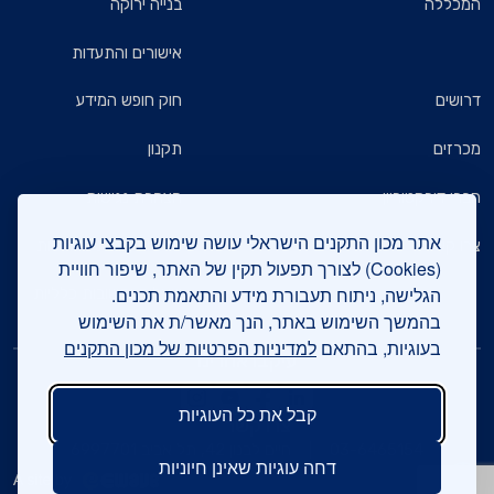
המכללה
בנייה ירוקה
אישורים והתעדות
דרושים
חוק חופש המידע
מכרזים
תקנון
חברי דירקטוריון
הצהרת נגישות
אתר מכון התקנים הישראלי עושה שימוש בקבצי עוגיות
צרו קשר
מדיניות הגנת הפרטיות
(Cookies) לצורך תפעול תקין של האתר, שיפור חוויית
הגלישה, ניתוח תעבורת מידע והתאמת תכנים.
שאלות ותשובות כלליות
בהמשך השימוש באתר, הנך מאשר/ת את השימוש
בעוגיות, בהתאם
למדיניות הפרטיות של מכון התקנים
עיקבו אחרינו
קבל את כל העוגיות
צרו קשר
03-6465154
חיים לבנון 42, תל אביב 6997701
דחה עוגיות שאינן חיוניות