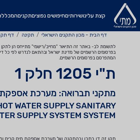
קצת עלינו
שירותים
חיפושים נפוצים
תקנים
המכללה
דף הבית - מכון התקנים הישראלי
תקינה
דף תקן
לתשומת לב- באתר זה התיאור "מחייב/רישמי" מתייחס הן לתקן שהי
בפרסומים הרשמיים של מדינת ישראל ובהתאם לנדרש לפי כל דין
המתפרסם בפרסומים הרשמיים.
ת"י 1205 חלק 1
מתקני תברואה: מערכת אספקת מ
HOT WATER SUPPLY SANITARY
ATER SUPPLY SYSTEM SYSTEM
תקן זה דן בתכן ובהתקנה של מערכת אספקת מים קרים ומי