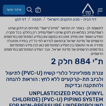
איזור אישי
0
דף הבית - מכון התקנים הישראלי
תקינה
דף תקן
לתשומת לב- באתר זה התיאור "מחייב/רישמי" מתייחס הן לתקן שהינו
רשמי/מחייב במלואו והן לתקן שהינו רישמי/מחייב רק בחלקו. בכל מקרה,
המידע האמור אינו מחייב ואינו בא במקום עיון במידע המתפרסם בפרסומים
הרשמיים של מדינת ישראל ובהתאם לנדרש לפי כל דין. במידה ותתגלה
סתירה או אי התאמה בין המידע המתפרסם כאן לבין מידע המתפרסם
בפרסומים הרשמיים של מדינת ישראל, יגבר המידע המתפרסם בפרסומים
הרשמיים.
ת"י 884 חלק 2
צנרת מפוליוויניל כלורי קשיח (PVC-U) לתיעול
ולביוב תת-קרקעיים ללא לחץ : הוראות להנחה
ולהתקנה ובדיקות
UNPLASTICIZED POLY (VINYL
CHLORIDE) (PVC-U) PIPING SYSTEM
FOR NON-PRESSURE UNDERGROUND