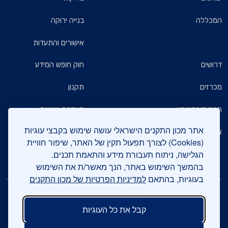
המכללה
בנייה ירוקה
אישורים והתעדות
דרושים
חוק חופש המידע
מכרזים
תקנון
חברי דירקטוריון
הצהרת נגישות
אתר מכון התקנים הישראלי עושה שימוש בקבצי עוגיות
צרו קשר
מדיניות הגנת הפרטיות
(Cookies) לצורך תפעול תקין של האתר, שיפור חוויית
הגלישה, ניתוח תעבורת מידע והתאמת תכנים.
שאלות ותשובות כלליות
בהמשך השימוש באתר, הנך מאשר/ת את השימוש
בעוגיות, בהתאם
למדיניות הפרטיות של מכון התקנים
עיקבו אחרינו
קבל את כל העוגיות
צרו קשר
03-6465154
חיים לבנון 42, תל אביב 6997701