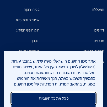
המכללה
בנייה ירוקה
אישורים והתעדות
דרושים
חוק חופש המידע
מכרזים
תקנון
חברי דירקטוריון
הצהרת נגישות
אתר מכון התקנים הישראלי עושה שימוש בקבצי עוגיות
צרו קשר
מדיניות הגנת הפרטיות
(Cookies) לצורך תפעול תקין של האתר, שיפור חוויית
הגלישה, ניתוח תעבורת מידע והתאמת תכנים.
שאלות ותשובות כלליות
בהמשך השימוש באתר, הנך מאשר/ת את השימוש
בעוגיות, בהתאם
למדיניות הפרטיות של מכון התקנים
עיקבו אחרינו
קבל את כל העוגיות
צרו קשר
03-6465154
חיים לבנון 42, תל אביב 6997701