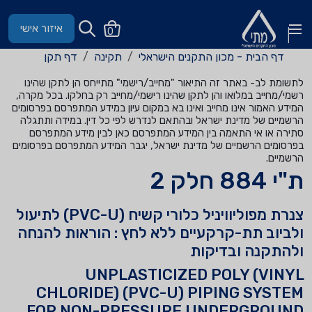
איזור אישי
0
דף הבית - מכון התקנים הישראלי
תקינה
דף תקן
לתשומת לב- באתר זה התיאור "מחייב/רישמי" מתייחס הן לתקן שהינו
רשמי/מחייב במלואו והן לתקן שהינו רישמי/מחייב רק בחלקו. בכל מקרה,
המידע האמור אינו מחייב ואינו בא במקום עיון במידע המתפרסם בפרסומים
הרשמיים של מדינת ישראל ובהתאם לנדרש לפי כל דין. במידה ותתגלה
סתירה או אי התאמה בין המידע המתפרסם כאן לבין מידע המתפרסם
בפרסומים הרשמיים של מדינת ישראל, יגבר המידע המתפרסם בפרסומים
הרשמיים.
ת"י 884 חלק 2
צנרת מפוליוויניל כלורי קשיח (PVC-U) לתיעול
ולביוב תת-קרקעיים ללא לחץ : הוראות להנחה
ולהתקנה ובדיקות
UNPLASTICIZED POLY (VINYL
CHLORIDE) (PVC-U) PIPING SYSTEM
FOR NON-PRESSURE UNDERGROUND