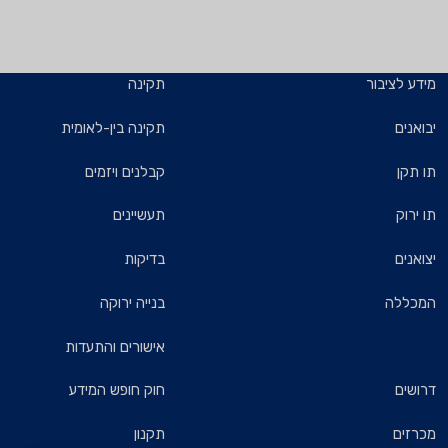
מידע לציבור
תקינה
יבואנים
תקינה בין-לאומית
תו תקן
קבלנים ויזמים
תו ירוק
תעשיינים
יצואנים
בדיקות
המכללה
בנייה ירוקה
אישורים והתעדות
דרושים
חוק חופש המידע
מכרזים
תקנון