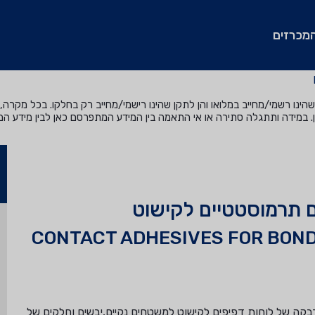
מכרזים
נו רשמי/מחייב במלואו והן לתקן שהינו רישמי/מחייב רק בחלקו. בכל מקרה, ה
. במידה ותתגלה סתירה או אי התאמה בין המידע המתפרסם כאן לבין מידע ה
 תרמוסטטיים לקישוט
CONTACT ADHESIVES FOR BOND
בקה של לוחות דפיפים לקישוט למשטחים נקיים,יבשים וחלקים של