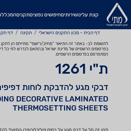
קצת עלינו
שירותים
חיפושים נפוצים
תקנים
המכללה
דף הבית - מכון התקנים הישראלי
תקינה
דף תקן
לתשומת לב- באתר זה התיאור "מחייב/רישמי" מתייחס הן לתקן שהי
בפרסומים הרשמיים של מדינת ישראל ובהתאם לנדרש לפי כל דין
המתפרסם בפרסומים הרשמיים.
ת"י 1261
דבקי מגע להדבקת לוחות דפיפים
ING DECORATIVE LAMINATED
THERMOSETTING SHEETS
תקן זה חל על דבק מגע על בסיס פוליכלורופרן,המיועד להד