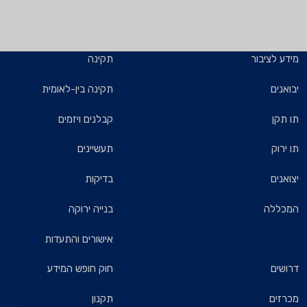
מידע לציבור
תקינה
יבואנים
תקינה בין-לאומית
תו תקן
קבלנים ויזמים
תו ירוק
תעשיינים
יצואנים
בדיקות
המכללה
בנייה ירוקה
אישורים והתעדות
דרושים
חוק חופש המידע
מכרזים
תקנון