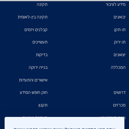
מידע לציבור
תקינה
יבואנים
תקינה בין-לאומית
תו תקן
קבלנים ויזמים
תו ירוק
תעשיינים
יצואנים
בדיקות
המכללה
בנייה ירוקה
אישורים והתעדות
דרושים
חוק חופש המידע
מכרזים
תקנון
חברי דירקטוריון
הצהרת נגישות