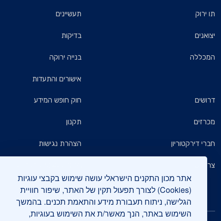
תו ירוק
תעשיינים
יצואנים
בדיקות
המכללה
בנייה ירוקה
אישורים והתעדות
דרושים
חוק חופש המידע
מכרזים
תקנון
חברי דירקטוריון
הצהרת נגישות
צרו קשר
מדיניות הגנת הפרטיות
אתר מכון התקנים הישראלי עושה שימוש בקבצי עוגיות
שאלות ותשובות כלליות
(Cookies) לצורך תפעול תקין של האתר, שיפור חוויית
הגלישה, ניתוח תעבורת מידע והתאמת תכנים. בהמשך
השימוש באתר, הנך מאשר/ת את השימוש בעוגיות,
עיקבו אחרינו