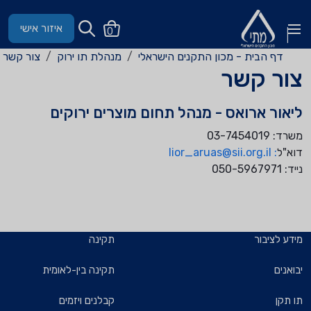
איזור אישי
0
דף הבית - מכון התקנים הישראלי
מנהלת תו ירוק
צור קשר
צור קשר
ליאור ארואס - מנהל תחום מוצרים ירוקים
משרד: 03-7454019
דוא"ל
: lior_aruas@sii.org.il
נייד: 050-5967971
מידע לציבור
תקינה
יבואנים
תקינה בין-לאומית
תו תקן
קבלנים ויזמים